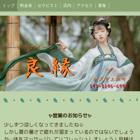
トップ
料金表
セラピスト
店内
アクセス
募集
✨️営業のお知らせ✨️
少しずつ涼しくなってきましたね☺️
しかし夏の暑さで疲れが溜まっているのではないでしょう
か…体をマッサージしてリフレッシュしましょう！良縁は